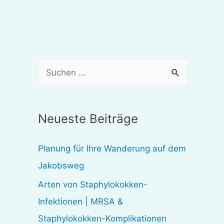
S
u
c
Neueste Beiträge
h
e
Planung für Ihre Wanderung auf dem
n
Jakobsweg
n
Arten von Staphylokokken-
a
Infektionen | MRSA &
c
Staphylokokken-Komplikationen
h