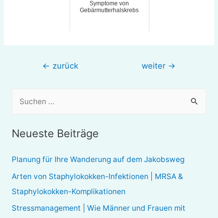
Symptome von
Gebärmutterhalskrebs
Beitragsnavigation
←
zurück
weiter
→
S
u
c
Neueste Beiträge
h
e
Planung für Ihre Wanderung auf dem Jakobsweg
n
Arten von Staphylokokken-Infektionen | MRSA &
n
Staphylokokken-Komplikationen
a
Stressmanagement | Wie Männer und Frauen mit
c