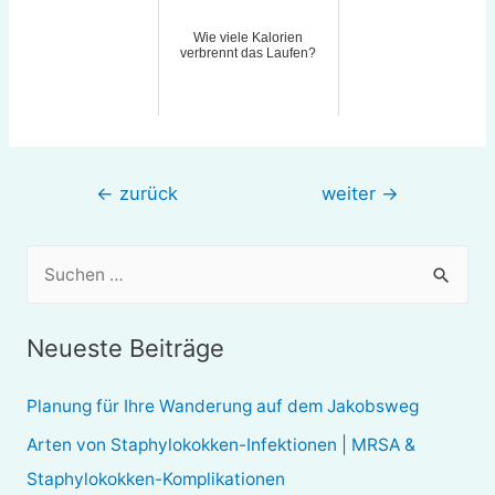
Wie viele Kalorien
verbrennt das Laufen?
Beitragsnavigation
←
zurück
weiter
→
S
u
c
Neueste Beiträge
h
e
Planung für Ihre Wanderung auf dem Jakobsweg
n
Arten von Staphylokokken-Infektionen | MRSA &
n
Staphylokokken-Komplikationen