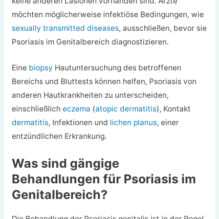
keine anderen Läsionen vorhanden sind. Ärzte
möchten möglicherweise infektiöse Bedingungen, wie
sexually transmitted diseases
, ausschließen, bevor sie
Psoriasis im Genitalbereich diagnostizieren.
Eine
biopsy
Hautuntersuchung des betroffenen
Bereichs und Bluttests können helfen, Psoriasis von
anderen Hautkrankheiten zu unterscheiden,
einschließlich
eczema
(
atopic dermatitis
), Kontakt
dermatitis
, Infektionen und
lichen planus
, einer
entzündlichen Erkrankung.
Was sind gängige
Behandlungen für Psoriasis im
Genitalbereich?
Die Behandlung der Psoriasis genitalis ist in der Regel