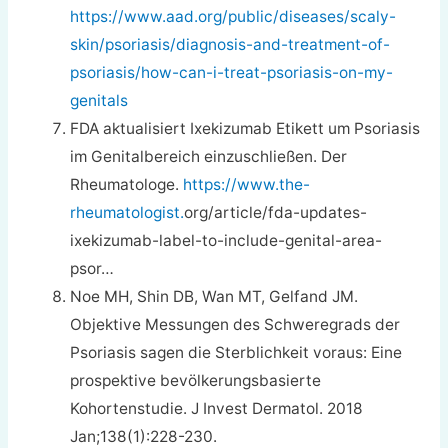
https://www.aad.org/public/diseases/scaly-
skin/psoriasis/diagnosis-and-treatment-of-
psoriasis/how-can-i-treat-psoriasis-on-my-
genitals
FDA aktualisiert Ixekizumab Etikett um Psoriasis
im Genitalbereich einzuschließen. Der
Rheumatologe.
https://www.the-
rheumatologist.
org/article/fda-updates-
ixekizumab-label-to-include-genital-area-
psor…
Noe MH, Shin DB, Wan MT, Gelfand JM.
Objektive Messungen des Schweregrads der
Psoriasis sagen die Sterblichkeit voraus: Eine
prospektive bevölkerungsbasierte
Kohortenstudie. J Invest Dermatol. 2018
Jan;138(1):228-230.