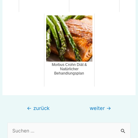
Morbus Crohn Diät &
Natürlicher
Behandlungsplan
Beitragsnavigation
←
zurück
weiter
→
S
u