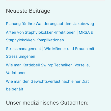
c
Neueste Beiträge
h
e
Planung für Ihre Wanderung auf dem Jakobsweg
n
Arten von Staphylokokken-Infektionen | MRSA &
n
Staphylokokken-Komplikationen
a
Stressmanagement | Wie Männer und Frauen mit
c
Stress umgehen
h
Wie man Kettlebell Swing: Techniken, Vorteile,
:
Variationen
Wie man den Gewichtsverlust nach einer Diät
beibehält
Unser medizinisches Gutachten: