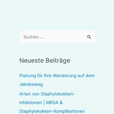
S
u
c
Neueste Beiträge
h
e
Planung für Ihre Wanderung auf dem
n
Jakobsweg
n
Arten von Staphylokokken-
a
Infektionen | MRSA &
c
Staphylokokken-Komplikationen
h