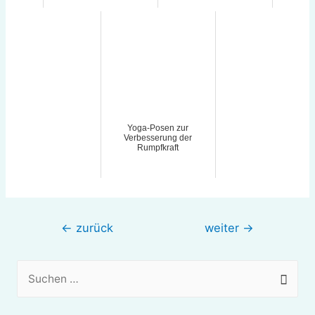
Yoga-Posen zur
Verbesserung der
Rumpfkraft
Beitragsnavigation
←
zurück
weiter
→
S
u
c