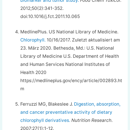
biomarker and tumor study.
Food Chem Toxicol
.
2012;50(2):341-352.
doi:10.1016/j.fct.2011.10.065
MedlinePlus. US National Library of Medicine.
Chlorophyll.
10/16/2017. Zuletzt aktualisiert am
23. März 2020. Bethesda, Md.: U.S. National
Library of Medicine U.S. Department of Health
and Human Services National Institutes of
Health 2020
https://medlineplus.gov/ency/article/002893.ht
m
Ferruzzi MG, Blakeslee J.
Digestion, absorption,
and cancer preventative activity of dietary
chlorophyll derivatives.
Nutrition Research
.
2007;27(1):1-12.