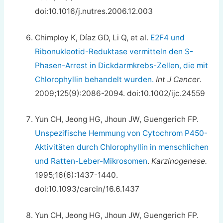
doi:10.1016/j.nutres.2006.12.003
Chimploy K, Díaz GD, Li Q, et al.
E2F4 und
Ribonukleotid-Reduktase vermitteln den S-
Phasen-Arrest in Dickdarmkrebs-Zellen, die mit
Chlorophyllin behandelt wurden.
Int J Cancer
.
2009;125(9):2086-2094. doi:10.1002/ijc.24559
Yun CH, Jeong HG, Jhoun JW, Guengerich FP.
Unspezifische Hemmung von Cytochrom P450-
Aktivitäten durch Chlorophyllin in menschlichen
und Ratten-Leber-Mikrosomen
.
Karzinogenese.
1995;16(6):1437-1440.
doi:10.1093/carcin/16.6.1437
Yun CH, Jeong HG, Jhoun JW, Guengerich FP.