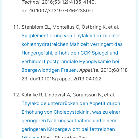
Technol
. 2016;53(12):4135-4140.
doi:10.1007/s13197-016-2380-z
Stenblom EL, Montelius C, Östbring K, et al.
Supplementierung von Thylakoiden zu einer
kohlenhydratreichen Mahlzeit verringert das
Hungergefühl, erhöht den CCK-Spiegel und
verhindert postprandiale Hypoglykämie bei
übergewichtigen Frauen.
Appetite.
2013;68:118-
23. doi:10.1016/j.appet.2013.04.022
Köhnke R, Lindqvist A, Göransson N, et al.
Thylakoide unterdrücken den Appetit durch
Erhöhung von Cholecystokinin, was zu einer
geringeren Nahrungsaufnahme und einem
geringeren Körpergewicht bei fettreichen
Mäusen
führt.
Phytother Res.