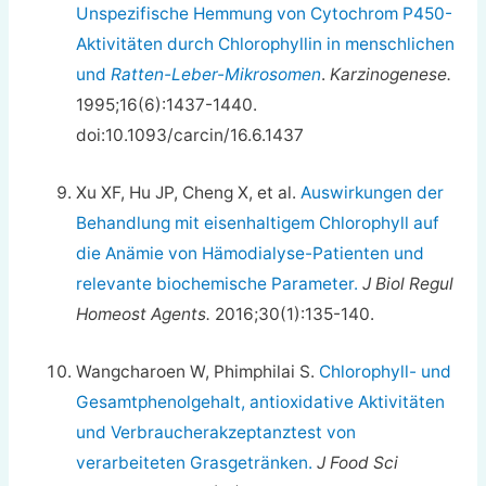
Unspezifische Hemmung von Cytochrom P450-
Aktivitäten durch Chlorophyllin in menschlichen
und
Ratten-Leber-Mikrosomen
.
Karzinogenese.
1995;16(6):1437-1440.
doi:10.1093/carcin/16.6.1437
Xu XF, Hu JP, Cheng X, et al.
Auswirkungen der
Behandlung mit eisenhaltigem Chlorophyll auf
die Anämie von Hämodialyse-Patienten und
relevante biochemische Parameter.
J Biol Regul
Homeost Agents.
2016;30(1):135-140.
Wangcharoen W, Phimphilai S.
Chlorophyll- und
Gesamtphenolgehalt, antioxidative Aktivitäten
und Verbraucherakzeptanztest von
verarbeiteten Grasgetränken.
J Food Sci