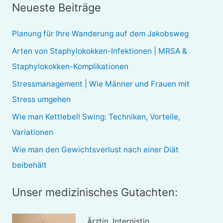
Neueste Beiträge
h
e
Planung für Ihre Wanderung auf dem Jakobsweg
n
Arten von Staphylokokken-Infektionen | MRSA &
n
Staphylokokken-Komplikationen
a
Stressmanagement | Wie Männer und Frauen mit
c
Stress umgehen
h
Wie man Kettlebell Swing: Techniken, Vorteile,
:
Variationen
Wie man den Gewichtsverlust nach einer Diät
beibehält
Unser medizinisches Gutachten:
Ärztin, Internistin