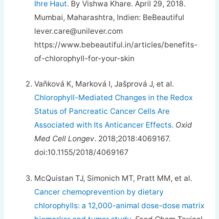
Ihre Haut.
By Vishwa Khare. April 29, 2018.
Mumbai, Maharashtra, Indien: BeBeautiful
lever.care@unilever.com
https://www.bebeautiful.in/articles/benefits-
of-chlorophyll-for-your-skin
Vaňková K, Marková I, Jašprová J, et al.
Chlorophyll-Mediated Changes in the Redox
Status of Pancreatic Cancer Cells Are
Associated with Its Anticancer Effects.
Oxid
Med Cell Longev
. 2018;2018:4069167.
doi:10.1155/2018/4069167
McQuistan TJ, Simonich MT, Pratt MM, et al.
Cancer chemoprevention by dietary
chlorophylls: a 12,000-animal dose-dose matrix