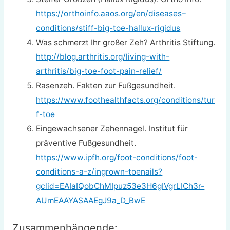
https://orthoinfo.aaos.org/en/diseases–
conditions/stiff-big-toe-hallux-rigidus
Was schmerzt Ihr großer Zeh? Arthritis Stiftung.
http://blog.arthritis.org/living-with-
arthritis/big-toe-foot-pain-relief/
Rasenzeh. Fakten zur Fußgesundheit.
https://www.foothealthfacts.org/conditions/tur
f-toe
Eingewachsener Zehennagel. Institut für
präventive Fußgesundheit.
https://www.ipfh.org/foot-conditions/foot-
conditions-a-z/ingrown-toenails?
gclid=EAIaIQobChMIpuz53e3H6gIVgrLICh3r-
AUmEAAYASAAEgJ9a_D_BwE
Zusammenhängende: