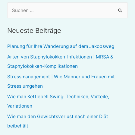
S
u
c
Neueste Beiträge
h
e
Planung für Ihre Wanderung auf dem Jakobsweg
n
Arten von Staphylokokken-Infektionen | MRSA &
n
Staphylokokken-Komplikationen
a
Stressmanagement | Wie Männer und Frauen mit
c
Stress umgehen
h
Wie man Kettlebell Swing: Techniken, Vorteile,
:
Variationen
Wie man den Gewichtsverlust nach einer Diät
beibehält