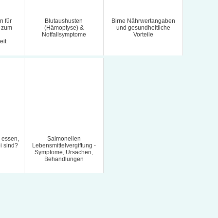
n für
Blutaushusten
Birne Nährwertangaben
e zum
(Hämoptyse) &
und gesundheitliche
Notfallsymptome
Vorteile
eit
 essen,
Salmonellen
i sind?
Lebensmittelvergiftung -
Symptome, Ursachen,
Behandlungen