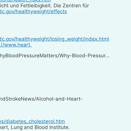
t und Fettleibigkeit. Die Zentren für
dc.gov/healthyweight/effects
dc.gov/healthyweight/losing_weight/index.html
://www.heart.
hyBloodPressureMatters/Why-Blood-Pressur…
ndStrokeNews/Alcohol-and-Heart-
es/diabetes_cholesterol.htm
art, Lung and Blood Institute.