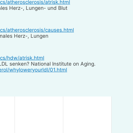
cs/atherosclerosis/atrisk.html
les Herz-, Lungen- und Blut
ics/atherosclerosis/causes.html
onales Herz-, Lungen
ics/hdw/atrisk.html
LDL senken? National Institute on Aging.
erol/whyloweryourldl/01.html