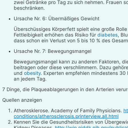
zwei Getränke pro Tag zu sich nehmen. Frauen so
beschränken.
Ursache Nr. 6: Übermäßiges Gewicht
Überschüssiges Körperfett spielt eine große Roll
Fettleibigkeit erhöhen das Risiko für
diabetes
, Bl
dass schon ein Verlust von 5 bis 10 % des Gesam
Ursache Nr. 7: Bewegungsmangel
Bewegungsmangel kann zu anderen Faktoren, di
beitragen oder diese verschlimmern. Dazu gehöre
und
obesity
. Experten empfehlen mindestens 30 
an jedem Tag.
7 Dinge, die Plaqueablagerungen in den Arterien veru
Quellen anzeigen
Atherosklerose. Academy of Family Physicians.
h
conditions/atherosclerosis.printerview.all.html
Kennen Sie die Gesundheitsrisiken von Übergewich
Kidney Diseases.
http://win.niddk.nih.gov/publica