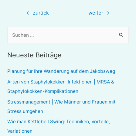
Beitragsnavigation
←
zurück
weiter
→
S
u
c
Neueste Beiträge
h
e
Planung für Ihre Wanderung auf dem Jakobsweg
n
Arten von Staphylokokken-Infektionen | MRSA &
n
Staphylokokken-Komplikationen
a
Stressmanagement | Wie Männer und Frauen mit
c
Stress umgehen
h
Wie man Kettlebell Swing: Techniken, Vorteile,
:
Variationen