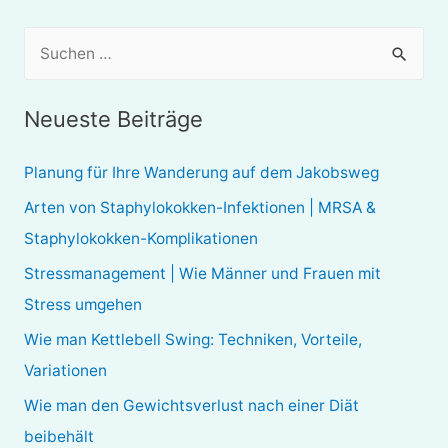
S
u
c
Neueste Beiträge
h
e
Planung für Ihre Wanderung auf dem Jakobsweg
n
Arten von Staphylokokken-Infektionen | MRSA &
n
Staphylokokken-Komplikationen
a
Stressmanagement | Wie Männer und Frauen mit
c
Stress umgehen
h
Wie man Kettlebell Swing: Techniken, Vorteile,
:
Variationen
Wie man den Gewichtsverlust nach einer Diät
beibehält