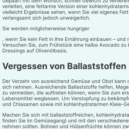
Gepaart mit dem Wunsch, schnell Gewicht zu verlieren
verleiten, eine fettarme Version einer kohlenhydrata
vielleicht Ergebnisse sehen, wenn Sie viel eigenes Fet
verlangsamt sich jedoch unweigerlich.
Sie werden möglicherweise
hungriger
, wenn Sie kein Fett in Ihre Ernährung einbauen – und n
Versuchen Sie, zum Frühstück eine halbe Avocado zu Ih
Dressings auf Olivenölbasis.
Vergessen von Ballaststoffen
Der Verzehr von ausreichend Gemüse und Obst kann da
sich nehmen. Ausreichende Ballaststoffe helfen, Ma
zu vermeiden, die auftreten können, wenn Sie zum ers
Lebensmittel weglassen. Um Verstopfung zu bekämpfen,
und Chiasamen sowie mit kohlenhydratarmen Kleie-Ge
Machen Sie sich mit ballaststoffreichen, kohlenhydrat
finden Sie im Gemüsegang) und mit den verschiedenen A
nehmen sollten. Bohnen und Hülsenfrüchte können zw