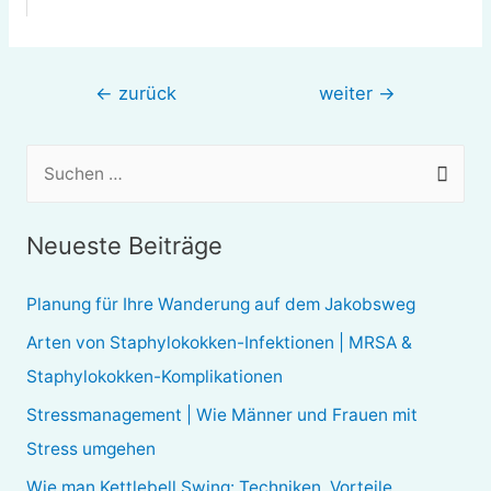
Beitragsnavigation
←
zurück
weiter
→
S
u
c
Neueste Beiträge
h
e
Planung für Ihre Wanderung auf dem Jakobsweg
n
Arten von Staphylokokken-Infektionen | MRSA &
n
Staphylokokken-Komplikationen
a
Stressmanagement | Wie Männer und Frauen mit
c
Stress umgehen
h
Wie man Kettlebell Swing: Techniken, Vorteile,