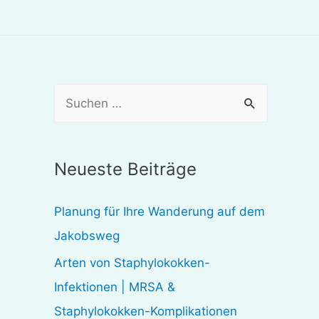
S
u
c
Neueste Beiträge
h
e
Planung für Ihre Wanderung auf dem
n
Jakobsweg
n
Arten von Staphylokokken-
a
Infektionen | MRSA &
c
Staphylokokken-Komplikationen
h