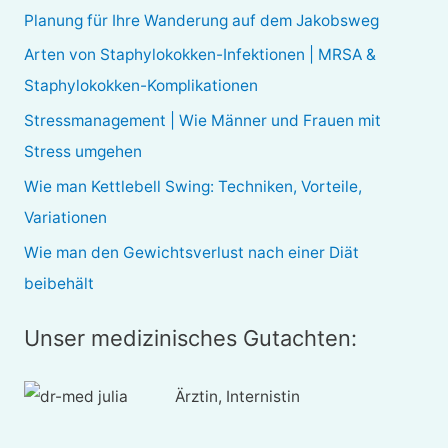
e
Planung für Ihre Wanderung auf dem Jakobsweg
n
Arten von Staphylokokken-Infektionen | MRSA &
n
Staphylokokken-Komplikationen
a
Stressmanagement | Wie Männer und Frauen mit
c
Stress umgehen
h
Wie man Kettlebell Swing: Techniken, Vorteile,
:
Variationen
Wie man den Gewichtsverlust nach einer Diät
beibehält
Unser medizinisches Gutachten:
Ärztin, Internistin