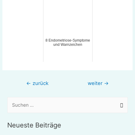
8 Endometriose-Symptome
und Warnzeichen
Beitragsnavigation
←
zurück
weiter
→
S
u
c
Neueste Beiträge
h