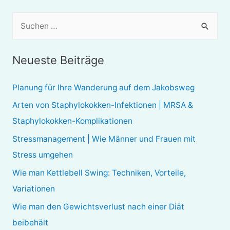
S
u
c
Neueste Beiträge
h
e
Planung für Ihre Wanderung auf dem Jakobsweg
n
Arten von Staphylokokken-Infektionen | MRSA &
n
Staphylokokken-Komplikationen
a
Stressmanagement | Wie Männer und Frauen mit
c
Stress umgehen
h
Wie man Kettlebell Swing: Techniken, Vorteile,
:
Variationen
Wie man den Gewichtsverlust nach einer Diät
beibehält