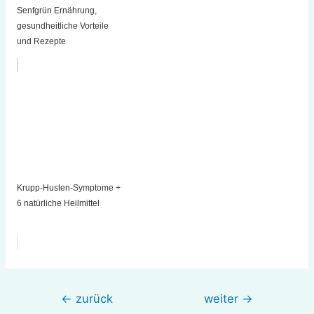
Senfgrün Ernährung,
gesundheitliche Vorteile
und Rezepte
Krupp-Husten-Symptome +
6 natürliche Heilmittel
Beitragsnavigation
←
zurück
weiter
→