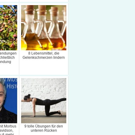
wendungen
8 Lebensmittel, die
chließlich
Gelenkschmerzen lindern
zündung
mit Morbus
9 tolle Übungen für den
avidson,
unteren Rücken
y & mehr