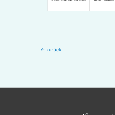
Beitragsnavigation
←
zurück