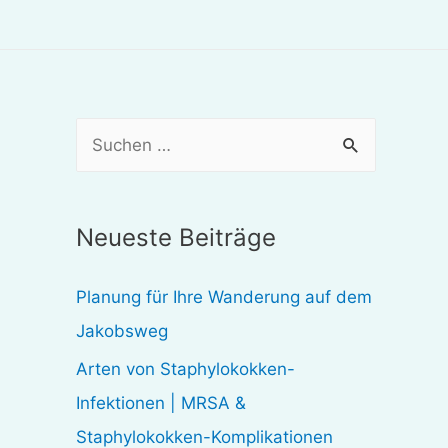
S
u
c
Neueste Beiträge
h
e
Planung für Ihre Wanderung auf dem
n
Jakobsweg
n
Arten von Staphylokokken-
a
Infektionen | MRSA &
c
Staphylokokken-Komplikationen
h