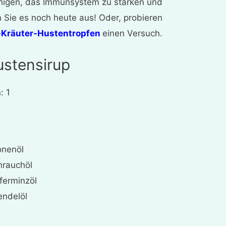
uhigen, das Immunsystem zu stärken und
n Sie es noch heute aus! Oder, probieren
Kräuter-Hustentropfen
einen Versuch.
stensirup
: 1
onenöl
hrauchöl
fferminzöl
endelöl