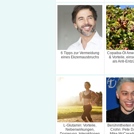
6 Tipps zur Vermeidung
Copaiba-Öl An
eines Ekzemausbruchs
& Vorteile, eins
als Anti-Ent
L-Glutamin: Vorteile,
Berühmtheiten 
Nebenwirkungen,
Crohn: Pete D
Dosierung, Interaktionen
Mike McCread