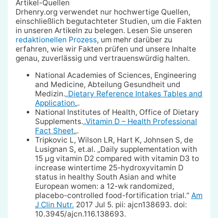
Artikel-Quellen
Drhenry.org verwendet nur hochwertige Quellen,
einschließlich begutachteter Studien, um die Fakten
in unseren Artikeln zu belegen. Lesen Sie unseren
redaktionellen Prozess
, um mehr darüber zu
erfahren, wie wir Fakten prüfen und unsere Inhalte
genau, zuverlässig und vertrauenswürdig halten.
National Academies of Sciences, Engineering
and Medicine, Abteilung Gesundheit und
Medizin.
„Dietary Reference Intakes Tables and
Application
„.
National Institutes of Health, Office of Dietary
Supplements.
„Vitamin D – Health Professional
Fact Sheet
„.
Tripkovic L, Wilson LR, Hart K, Johnsen S, de
Lusignan S, et.al. „Daily supplementation with
15 μg vitamin D2 compared with vitamin D3 to
increase wintertime 25-hydroxyvitamin D
status in healthy South Asian and white
European women: a 12-wk randomized,
placebo-controlled food-fortification trial.“
Am
J Clin Nutr.
2017 Jul 5. pii: ajcn138693. doi:
10.3945/ajcn.116.138693.